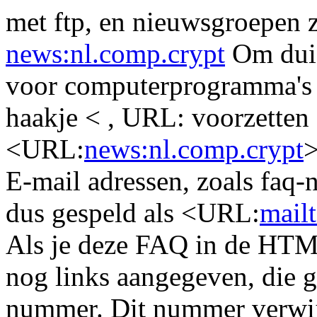
met ftp, en nieuwsgroepen zi
news:nl.comp.crypt
Om duid
voor computerprogramma's d
haakje < , URL: voorzetten 
<URL:
news:nl.comp.crypt
>
E-mail adressen, zoals faq
dus gespeld als <URL:
mail
Als je deze FAQ in de HTML-
nog links aangegeven, die 
nummer. Dit nummer verwij