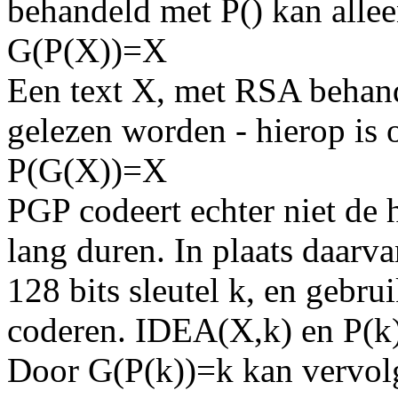
behandeld met P() kan alle
G(P(X))=X
Een text X, met RSA behand
gelezen worden - hierop is 
P(G(X))=X
PGP codeert echter niet de h
lang duren. In plaats daarv
128 bits sleutel k, en gebru
coderen. IDEA(X,k) en P(k) 
Door G(P(k))=k kan vervo