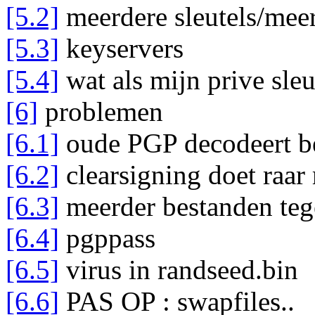
[5.2]
meerdere sleutels/meer
[5.3]
keyservers
[5.4]
wat als mijn prive sleu
[6]
problemen
[6.1]
oude PGP decodeert be
[6.2]
clearsigning doet raar 
[6.3]
meerder bestanden teg
[6.4]
pgppass
[6.5]
virus in randseed.bin
[6.6]
PAS OP : swapfiles..