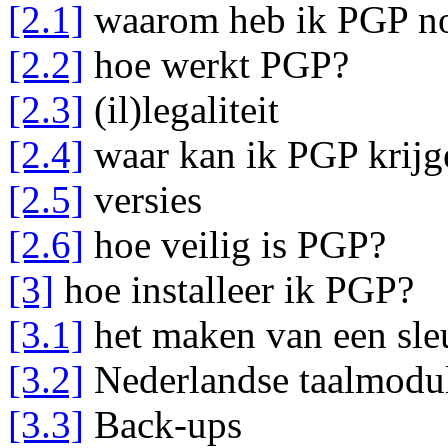
[2.1]
waarom heb ik PGP n
[2.2]
hoe werkt PGP?
[2.3]
(il)legaliteit
[2.4]
waar kan ik PGP krijg
[2.5]
versies
[2.6]
hoe veilig is PGP?
[3]
hoe installeer ik PGP?
[3.1]
het maken van een sle
[3.2]
Nederlandse taalmodu
[3.3]
Back-ups